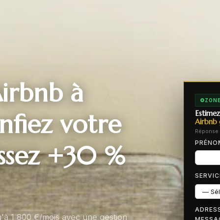
irbnb à
ZONE
fiez votre
Estimez
Airbnb 
Réponse 
PRÉN
issez +30 %
SERVIC
ADRESS
u'à 1 800 €/mois avec une gestion
MESSA