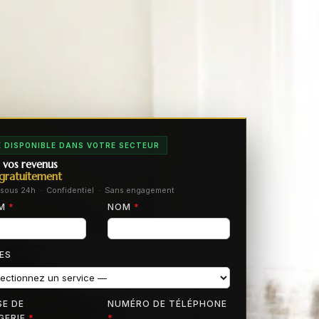
 DISPONIBLE DANS VOTRE SECTEUR
 vos revenus
gratuitement
sous 24h · Confidentiel · Sans engagement
OM
*
NOM
*
ES
E DE
NUMÉRO DE TÉLÉPHONE
GERIE
*
*