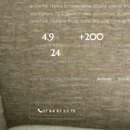
experte. Notre conciergerie locale prend en
voyageurs 7j/7, gestion des annonces et tar
revenus chaque mois, sans aucune contrainte
4.9
+200
/5
NOTE AIRBNB
BIENS GÉRÉS
REVE
24
h
RÉPONSE GARANTIE
Airbnb
Book
VOS ANNONCES GÉRÉES SUR :
07 84 67 53 75