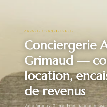
ACCUEIL
›
CONCIERGERIE
Conciergerie A
Grimaud — con
location, enca
de revenus
Votre Airbnb à Grimaud peut rapporter jusq