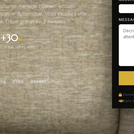
 charge ménage hôtelier, accueil
ification dynamique. Vous touchez vos
MESSA
. Devis gratuit en 2 minutes.
+30
%
NUS EN MOYENNE
ing
Vrbo
Abritel
Donnée
Sans 