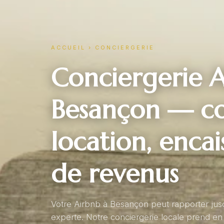
ACCUEIL
›
CONCIERGERIE
Conciergerie A
Besançon — co
location, enca
de revenus
Votre Airbnb à Besançon peut rapporter jus
experte. Notre conciergerie locale prend en