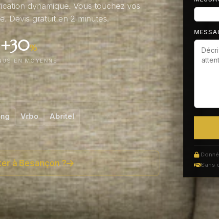
ification dynamique. Vous touchez vos
. Devis gratuit en 2 minutes.
MESSA
+30
%
NUS EN MOYENNE
ing
Vrbo
Abritel
Donnée
ter à Besançon ?
Sans 