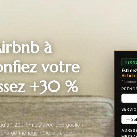
irbnb à
nfiez votre
ZONE
Estimez
Airbnb 
issez +30 %
Réponse 
PRÉN
SERVIC
qu'à 1 200 €/mois avec une gestion
ADRESS
 charge ménage hôtelier, accueil
MESSA