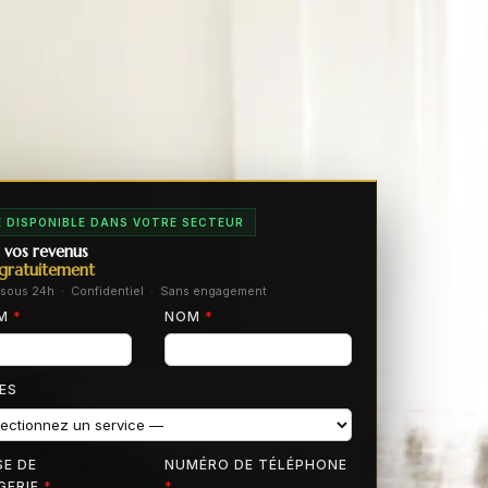
 DISPONIBLE DANS VOTRE SECTEUR
 vos revenus
gratuitement
sous 24h · Confidentiel · Sans engagement
OM
*
NOM
*
ES
E DE
NUMÉRO DE TÉLÉPHONE
GERIE
*
*