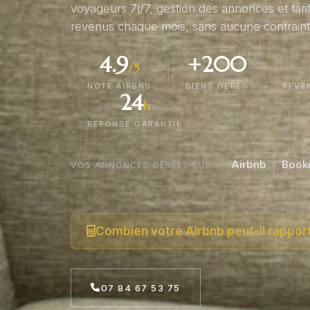
voyageurs 7j/7, gestion des annonces et tar
revenus chaque mois, sans aucune contrainte
4.9
+200
/5
NOTE AIRBNB
BIENS GÉRÉS
REVE
24
h
RÉPONSE GARANTIE
Airbnb
Book
VOS ANNONCES GÉRÉES SUR :
Combien votre Airbnb peut-il rappor
07 84 67 53 75