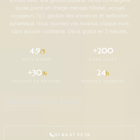
€/mois avec une gestion experte. Notre conciergerie
locale prend en charge ménage hôtelier, accueil
voyageurs 7j/7, gestion des annonces et tarification
dynamique. Vous touchez vos revenus chaque mois,
sans aucune contrainte. Devis gratuit en 2 minutes.
4.9
+200
/5
NOTE AIRBNB
BIENS GÉRÉS
+30
24
%
h
REVENUS EN MOYENNE
RÉPONSE GARANTIE
Airbnb
Booking
Vrbo
Abritel
07 84 67 53 75