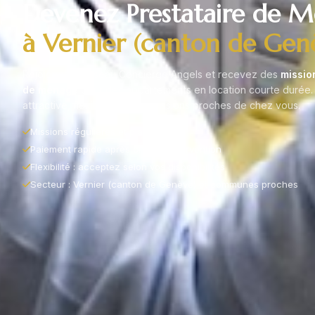
Devenez Prestataire de 
à Vernier (canton de Gen
Rejoignez le réseau Concierge Angels et recevez des
missio
de ménage
pour des appartements en location courte durée.
attractive, flexibilité totale, missions proches de chez vous.
Missions régulières et planifiées
Paiement rapide après chaque intervention
Flexibilité : acceptez selon vos disponibilités
Secteur : Vernier (canton de Genève) et communes proches