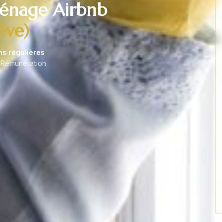
Ménage Airbnb
ève)
ns régulières
 Rémunération