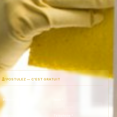
POSTULEZ — C'EST GRATUIT
Prénom
*
Nom
*
Adresse email
*
Téléphone
*