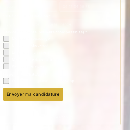
Ville / Zone d'intervention
*
Services proposés (plusieurs choix possibles)
*
Ménage & repassage
Check-in / check-out
Linge & blanchisserie
Maintenance & petits travaux
Plusieurs services
Disponibilité WhatsApp
*
Oui, je suis joignable sur WhatsApp
Envoyer ma candidature
07 84 67 53 75