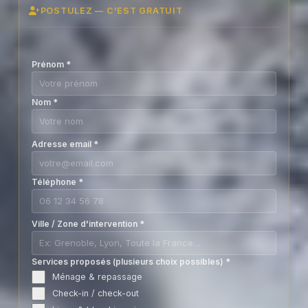
POSTULEZ — C'EST GRATUIT
Prénom
*
Nom
*
Adresse email
*
Téléphone
*
Ville / Zone d'intervention
*
Services proposés (plusieurs choix possibles)
*
Ménage & repassage
Check-in / check-out