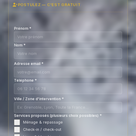
POSTULEZ — C'EST GRATUIT
Prénom
*
Nom
*
Adresse email
*
Téléphone
*
Ville / Zone d'intervention
*
Services proposés (plusieurs choix possibles)
*
Ménage & repassage
Check-in / check-out