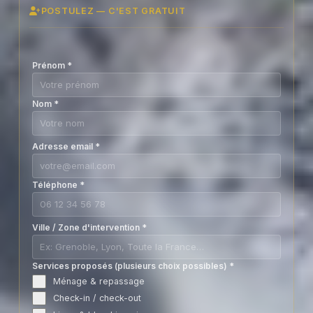
POSTULEZ — C'EST GRATUIT
Prénom
*
Nom
*
Adresse email
*
Téléphone
*
Ville / Zone d'intervention
*
Services proposés (plusieurs choix possibles)
*
Ménage & repassage
Check-in / check-out