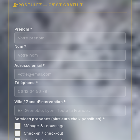
POSTULEZ — C'EST GRATUIT
Prénom
*
Nom
*
Adresse email
*
Téléphone
*
Ville / Zone d'intervention
*
Services proposés (plusieurs choix possibles)
*
Ménage & repassage
Check-in / check-out