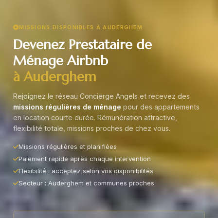
MISSIONS DISPONIBLES À AUDERGHEM
Devenez Prestataire de
Ménage Airbnb
à Auderghem
Rejoignez le réseau Concierge Angels et recevez des
missions régulières de ménage
pour des appartements
en location courte durée. Rémunération attractive,
flexibilité totale, missions proches de chez vous.
Missions régulières et planifiées
Paiement rapide après chaque intervention
Flexibilité : acceptez selon vos disponibilités
Secteur : Auderghem et communes proches