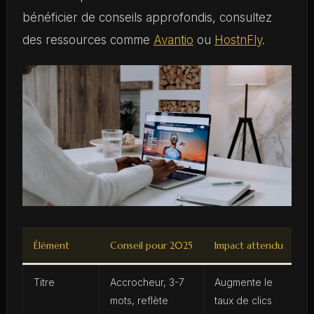
bénéficier de conseils approfondis, consultez
des ressources comme
Avantio
ou
HostnFly
.
Élément
Conseil pour 2025
Impact attendu
Titre
Accrocheur, 3-7
Augmente le
mots, reflète
taux de clics