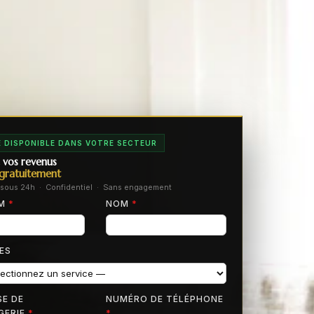
 DISPONIBLE DANS VOTRE SECTEUR
 vos revenus
gratuitement
sous 24h · Confidentiel · Sans engagement
OM
*
NOM
*
ES
E DE
NUMÉRO DE TÉLÉPHONE
GERIE
*
*