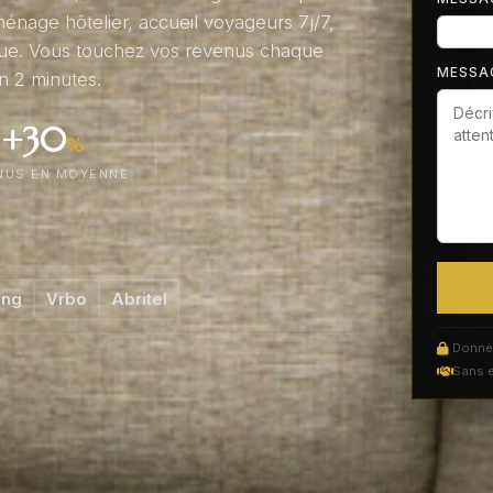
énage hôtelier, accueil voyageurs 7j/7,
ique. Vous touchez vos revenus chaque
MESSA
n 2 minutes.
+30
%
NUS EN MOYENNE
ing
Vrbo
Abritel
Donnée
Sans 