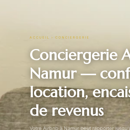
ACCUEIL
›
CONCIERGERIE
Conciergerie A
Namur — confi
location, enca
de revenus
Votre Airbnb à Namur peut rapporter jusqu'