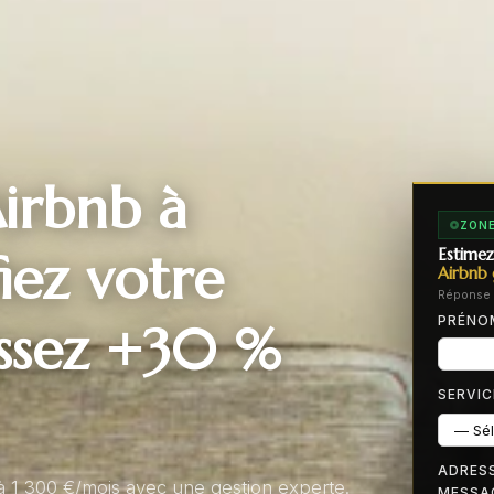
irbnb à
ZONE
ez votre
Estimez
Airbnb 
Réponse 
PRÉN
issez +30 %
SERVIC
ADRESS
à 1 300 €/mois avec une gestion experte.
MESSA