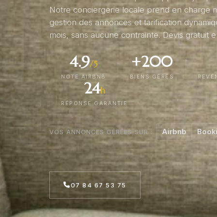
Notre conciergerie locale prend en charge m
gestion des annonces et tarification dynam
mois, sans aucune contrainte. Devis gratuit e
4.9
+200
/5
NOTE AIRBNB
BIENS GÉRÉS
REVE
24
h
RÉPONSE GARANTIE
Airbnb
Book
VOS ANNONCES GÉRÉES SUR :
07 84 67 53 75