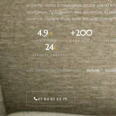
experte. Notre conciergerie locale prend en
voyageurs 7j/7, gestion des annonces et tar
revenus chaque mois, sans aucune contrainte
4.9
+200
/5
NOTE AIRBNB
BIENS GÉRÉS
REVE
24
h
RÉPONSE GARANTIE
Airbnb
Book
VOS ANNONCES GÉRÉES SUR :
07 84 67 53 75