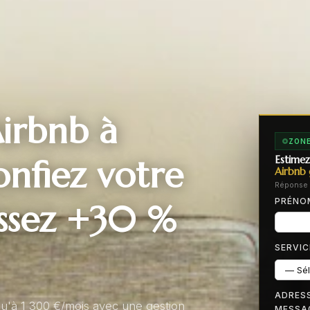
irbnb à
ZONE
fiez votre
Estimez
Airbnb 
Réponse 
PRÉN
issez +30 %
SERVIC
ADRESS
u'à 1 300 €/mois avec une gestion
MESSA