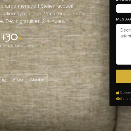
 charge ménage hôtelier, accueil
ification dynamique. Vous touchez vos
MESSA
. Devis gratuit en 2 minutes.
+30
%
NUS EN MOYENNE
ing
Vrbo
Abritel
Donnée
Sans 