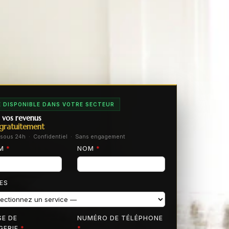
 DISPONIBLE DANS VOTRE SECTEUR
 vos revenus
gratuitement
sous 24h · Confidentiel · Sans engagement
OM
*
NOM
*
ES
E DE
NUMÉRO DE TÉLÉPHONE
GERIE
*
*