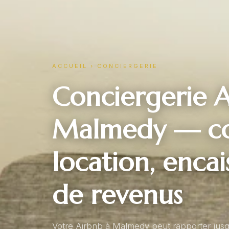
ACCUEIL
›
CONCIERGERIE
Conciergerie A
Malmedy — con
location, enca
de revenus
Votre Airbnb à Malmedy peut rapporter jusq