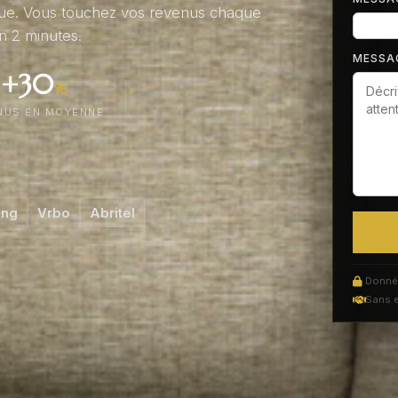
ique. Vous touchez vos revenus chaque
n 2 minutes.
MESSA
+30
%
NUS EN MOYENNE
ing
Vrbo
Abritel
Donnée
Sans 