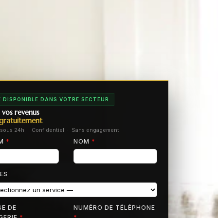
 DISPONIBLE DANS VOTRE SECTEUR
 vos revenus
gratuitement
sous 24h · Confidentiel · Sans engagement
OM
*
NOM
*
ES
E DE
NUMÉRO DE TÉLÉPHONE
GERIE
*
*