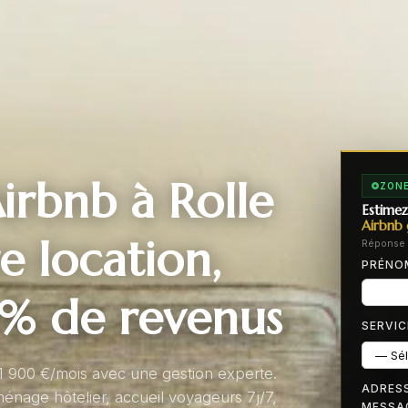
irbnb à Rolle
ZONE
Estimez
Airbnb 
e location,
Réponse 
PRÉN
 % de revenus
SERVIC
 1 900 €/mois avec une gestion experte.
ADRESS
énage hôtelier, accueil voyageurs 7j/7,
MESSA