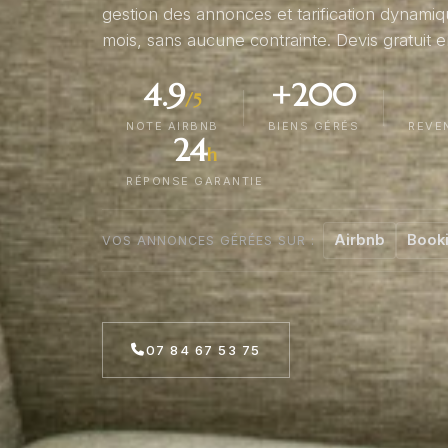
gestion des annonces et tarification dynam
mois, sans aucune contrainte. Devis gratuit e
4.9
+200
/5
NOTE AIRBNB
BIENS GÉRÉS
REVE
24
h
RÉPONSE GARANTIE
Airbnb
Book
VOS ANNONCES GÉRÉES SUR :
07 84 67 53 75