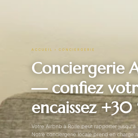
ACCUEIL
›
CONCIERGERIE
Conciergerie A
— confiez votr
encaissez +30
Votre Airbnb à Rolle peut rapporter jusqu'à
Notre conciergerie locale prend en charge m