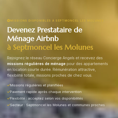
MISSIONS DISPONIBLES À SEPTMONCEL LES MOLUNES
Devenez Prestataire de
Ménage Airbnb
à Septmoncel les Molunes
Rejoignez le réseau Concierge Angels et recevez des
missions régulières de ménage
pour des appartements
en location courte durée. Rémunération attractive,
flexibilité totale, missions proches de chez vous.
Missions régulières et planifiées
Paiement rapide après chaque intervention
Flexibilité : acceptez selon vos disponibilités
Secteur : Septmoncel les Molunes et communes proches