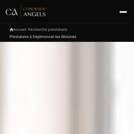
Accueil
Recherche prestataire
Prestataire à Septmoncel les Molunes