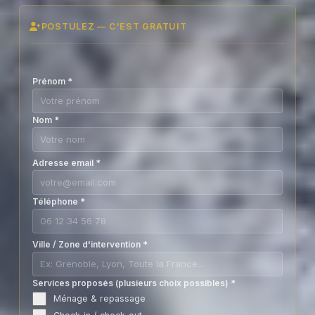
POSTULEZ — C'EST GRATUIT
Prénom
*
Nom
*
Adresse email
*
Téléphone
*
Ville / Zone d'intervention
*
Services proposés (plusieurs choix possibles)
*
Ménage & repassage