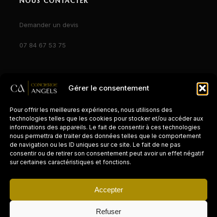
NOUS CONTACTER
Demander un devis
07 84 67 53 75
Gérer le consentement
© 2026 Concierge Angels. Tous droits réservés.
Pour offrir les meilleures expériences, nous utilisons des
Mentions légales
Zones d'intervention
technologies telles que les cookies pour stocker et/ou accéder aux
informations des appareils. Le fait de consentir à ces technologies
nous permettra de traiter des données telles que le comportement
de navigation ou les ID uniques sur ce site. Le fait de ne pas
consentir ou de retirer son consentement peut avoir un effet négatif
sur certaines caractéristiques et fonctions.
CONCIERGERIE PAR VILLE
Accepter
Paris
Refuser
Cannes