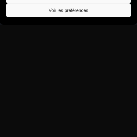
La Réunion
Voir les préférences
Grasse
Besançon
Dole
Vevey
Toutes les villes →
CALCULER MES REVENUS
Combien rapporte un Airbnb ?
Calcul Paris
Calcul Cannes