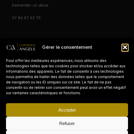
Demander un devis
07 84 67 53 75
Gérer le consentement
© 2026 Concierge Angels. Tous droits réservés.
Mentions légales
Zones d'intervention
Pour offrir les meilleures expériences, nous utilisons des
technologies telles que les cookies pour stocker et/ou accéder aux
informations des appareils. Le fait de consentir à ces technologies
nous permettra de traiter des données telles que le comportement
de navigation ou les ID uniques sur ce site. Le fait de ne pas
consentir ou de retirer son consentement peut avoir un effet négatif
CONCIERGERIE PAR VILLE
sur certaines caractéristiques et fonctions.
Paris
Accepter
Cannes
Refuser
La Réunion