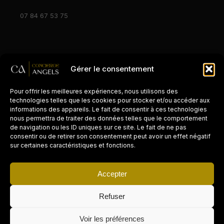
07 84 67 53 75
Gérer le consentement
© 2026 Concierge Angels. Tous droits réservés.
Mentions légales
Zones d'intervention
Pour offrir les meilleures expériences, nous utilisons des
technologies telles que les cookies pour stocker et/ou accéder aux
informations des appareils. Le fait de consentir à ces technologies
nous permettra de traiter des données telles que le comportement
de navigation ou les ID uniques sur ce site. Le fait de ne pas
consentir ou de retirer son consentement peut avoir un effet négatif
CONCIERGERIE PAR VILLE
sur certaines caractéristiques et fonctions.
Paris
Accepter
Cannes
Refuser
La Réunion
Voir les préférences