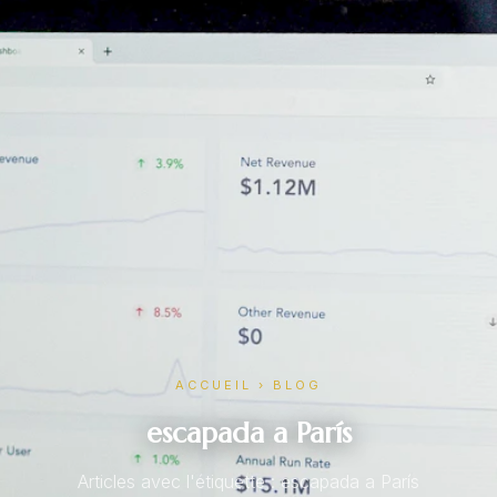
ACCUEIL
›
BLOG
escapada a París
Articles avec l'étiquette : escapada a París