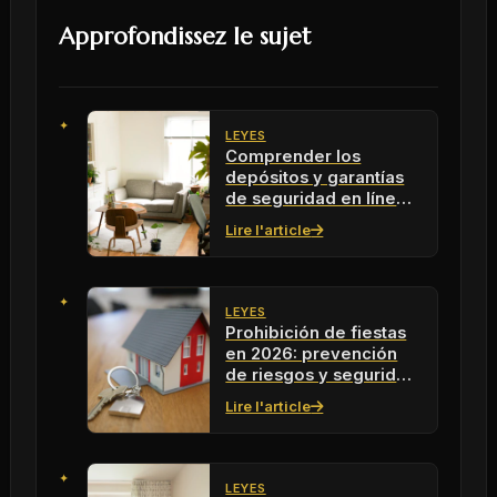
Approfondissez le sujet
LEYES
Comprender los
depósitos y garantías
de seguridad en línea
con Swikly en 2026
Lire l'article
LEYES
Prohibición de fiestas
en 2026: prevención
de riesgos y seguridad
en las fiestas
Lire l'article
LEYES