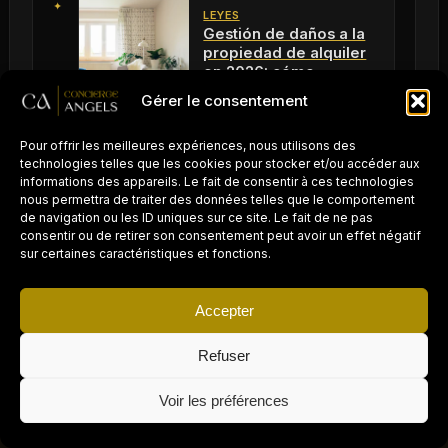
LEYES
Gestión de daños a la
propiedad de alquiler
en 2026: cómo
proteger eficazmente
Gérer le consentement
Lire l'article
su propiedad
Pour offrir les meilleures expériences, nous utilisons des
technologies telles que les cookies pour stocker et/ou accéder aux
LEYES
informations des appareils. Le fait de consentir à ces technologies
Cuota de días de
nous permettra de traiter des données telles que le comportement
alquiler en 2025:
de navigation ou les ID uniques sur ce site. Le fait de ne pas
entender las normas
consentir ou de retirer son consentement peut avoir un effet négatif
locales a seguir
sur certaines caractéristiques et fonctions.
Lire l'article
Accepter
LEYES
Certificados de
Refuser
PROPRIÉTAIRE D'UN
eficiencia energética y
AIRBNB / LOCATION
alquileres de
×
COURTE DURÉE ?
Demander un devis gratuit →
Voir les préférences
temporada:
Déléguez la gestion
Lire l'article
à Concierge Angels
comprender el
impacto de los