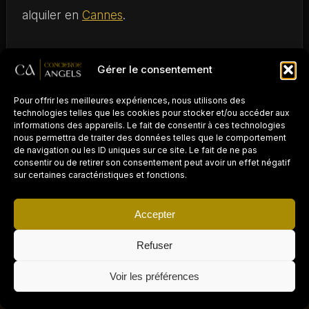
alquiler en
Cannes
.
Gérer le consentement
À LIRE AUSSI
Pour offrir les meilleures expériences, nous utilisons des
technologies telles que les cookies pour stocker et/ou accéder aux
Approfondissez le sujet
informations des appareils. Le fait de consentir à ces technologies
nous permettra de traiter des données telles que le comportement
de navigation ou les ID uniques sur ce site. Le fait de ne pas
consentir ou de retirer son consentement peut avoir un effet négatif
sur certaines caractéristiques et fonctions.
LEYES
Gestión de daños a la
propiedad de alquiler
Accepter
en 2026: cómo
proteger eficazmente
Lire l'article
Refuser
su propiedad
PROPRIÉTAIRE D'UN
AIRBNB / LOCATION
×
COURTE DURÉE ?
Demander un devis gratuit →
Voir les préférences
Déléguez la gestion
LEYES
à Concierge Angels
Cuota de días de