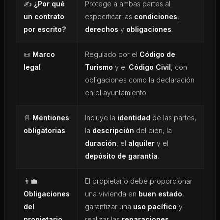
✍️
¿Por qué
Protege a ambas partes al
un contrato
especificar las
condiciones
,
por escrito?
derechos
y
obligaciones
.
📜
Marco
Regulado por el
Código de
legal
Turismo
y el
Código Civil
, con
obligaciones como la declaración
en el ayuntamiento.
📄
Mentiones
Incluye la
identidad
de las partes,
obligatorias
la
descripción
del bien, la
duración
, el
alquiler
y el
depósito de garantía
.
👨‍💼
El propietario debe proporcionar
Obligaciones
una vivienda en
buen estado
,
del
garantizar una
uso pacífico
y
propietario
realizar las
reparaciones