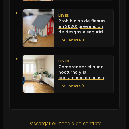
LEYES
Prohibición de fiestas
en 2026: prevención
de riesgos y seguridad
en las fiestas
Lire l'article
LEYES
Comprender el ruido
nocturno y la
contaminación acústica
en 2026: ¿qué
Lire l'article
soluciones?
Descargar el modelo de contrato