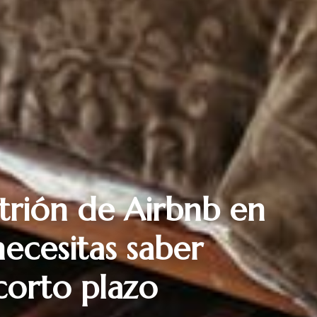
itrión de Airbnb en
necesitas saber
 corto plazo