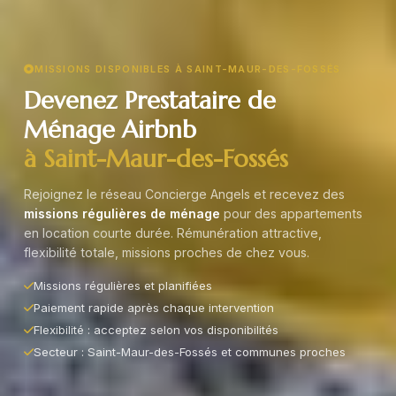
MISSIONS DISPONIBLES À SAINT-MAUR-DES-FOSSÉS
Devenez Prestataire de
Ménage Airbnb
à Saint-Maur-des-Fossés
Rejoignez le réseau Concierge Angels et recevez des
missions régulières de ménage
pour des appartements
en location courte durée. Rémunération attractive,
flexibilité totale, missions proches de chez vous.
Missions régulières et planifiées
Paiement rapide après chaque intervention
Flexibilité : acceptez selon vos disponibilités
Secteur : Saint-Maur-des-Fossés et communes proches