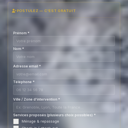
POSTULEZ — C'EST GRATUIT
Prénom
*
Nom
*
Adresse email
*
Téléphone
*
Ville / Zone d'intervention
*
Services proposés (plusieurs choix possibles)
*
Ménage & repassage