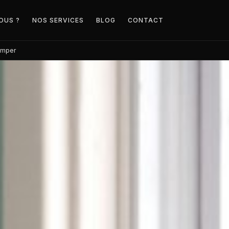
OUS ?
NOS SERVICES
BLOG
CONTACT
uimper