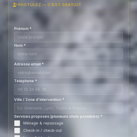
POSTULEZ — C'EST GRATUIT
Prénom
*
Nom
*
Adresse email
*
Téléphone
*
Ville / Zone d'intervention
*
Services proposés (plusieurs choix possibles)
*
Ménage & repassage
Check-in / check-out