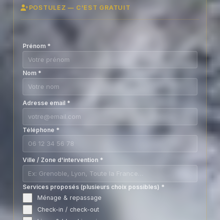
POSTULEZ — C'EST GRATUIT
Prénom
*
Nom
*
Adresse email
*
Téléphone
*
Ville / Zone d'intervention
*
Services proposés (plusieurs choix possibles)
*
Ménage & repassage
Check-in / check-out