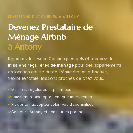
MISSIONS DISPONIBLES À ANTONY
Devenez Prestataire de
Ménage Airbnb
à Antony
Rejoignez le réseau Concierge Angels et recevez des
missions régulières de ménage
pour des appartements
en location courte durée. Rémunération attractive,
flexibilité totale, missions proches de chez vous.
Missions régulières et planifiées
Paiement rapide après chaque intervention
Flexibilité : acceptez selon vos disponibilités
Secteur : Antony et communes proches